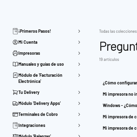
Ir al contenido principal
Home
Inicia Sesión
Buscar
⌘
K
¡Primeros Pasos!
Todas las colecciones
Pregun
Mi Cuenta
Impresoras
19 artículos
Manuales y guías de uso
Módulo de 'Facturación
Electrónica'
¿Cómo configurar
Tu Delivery
Mi impresora no 
Módulo 'Delivery Apps'
Windows - ¿Cómo 
Terminales de Cobro
Mi impresora de 
Integraciones
Mi impresora de 
Módulo 'Balanzas'