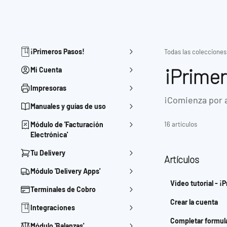
Ir al contenido principal
Home
Inicia Sesión
Buscar
⌘
K
¡Primeros Pasos!
Todas las colecciones
¡Primer
Mi Cuenta
Impresoras
¡Comienza por 
Manuales y guías de uso
Módulo de 'Facturación
16 artículos
Electrónica'
Tu Delivery
Artículos
Módulo 'Delivery Apps'
Video tutorial - ¡
Terminales de Cobro
Crear la cuenta
Integraciones
Completar formul
Módulo 'Balanzas'