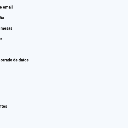
de email
ña
y mesas
as
Borrado de datos
ntes