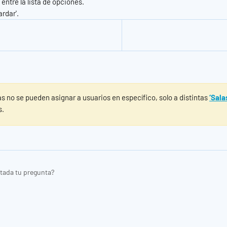
 entre la lista de opciones.
ardar'.
 no se pueden asignar a usuarios en específico, solo a distintas 
‘Sala
s.
tada tu pregunta?