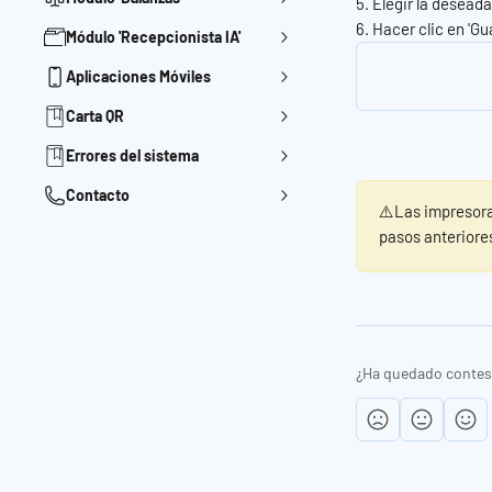
5. Elegir la deseada
6. Hacer clic en 'Gu
Módulo 'Recepcionista IA'
Aplicaciones Móviles
Carta QR
Errores del sistema
Contacto
⚠️Las impresoras
pasos anteriore
¿Ha quedado contes