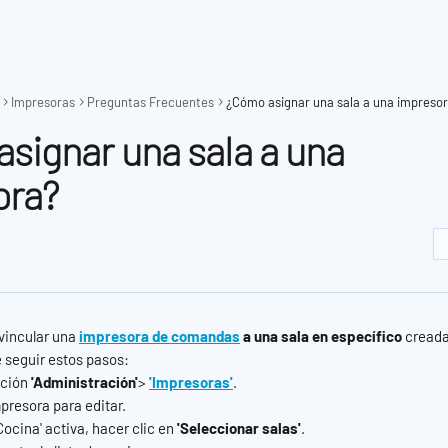
Impresoras
Preguntas Frecuentes
¿Cómo asignar una sala a una impreso
signar una sala a una
ora?
5
vincular una 
impresora de comandas
 a una sala en específico 
creada
e seguir estos pasos:
cción 
'Administración'
> 
'Impresoras'
.
mpresora para editar.
ocina' activa, hacer clic en 
'Seleccionar salas'
.