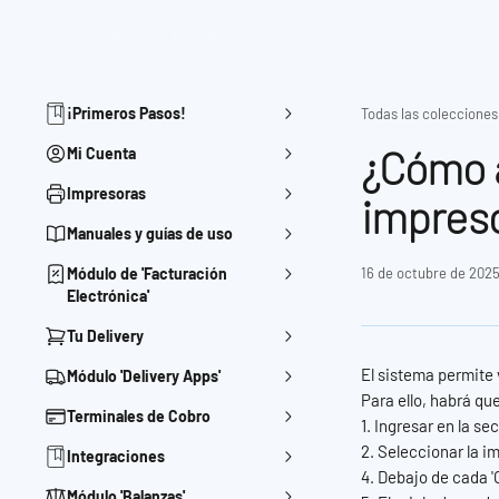
Ir al contenido principal
Home
Inicia Sesión
Buscar
⌘
K
¡Primeros Pasos!
Todas las colecciones
¿Cómo a
Mi Cuenta
Impresoras
impres
Manuales y guías de uso
Módulo de 'Facturación
16 de octubre de 202
Electrónica'
Tu Delivery
El sistema permite 
Módulo 'Delivery Apps'
Para ello, habrá qu
Terminales de Cobro
1. Ingresar en la se
2. Seleccionar la i
Integraciones
4. Debajo de cada 'C
Módulo 'Balanzas'