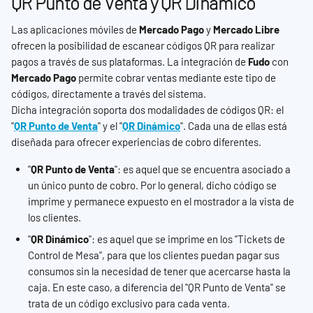
QR Punto de Venta y QR Dinámico
Las aplicaciones móviles de 
Mercado Pago
 y 
Mercado Libre
ofrecen la posibilidad de escanear códigos QR para realizar 
pagos a través de sus plataformas. La integración de 
Fudo
 con 
Mercado Pago
 permite cobrar ventas mediante este tipo de 
códigos, directamente a través del sistema.
Dicha integración soporta dos modalidades de códigos QR: el 
"
QR Punto de Venta
" y el "
QR Dinámico
". Cada una de ellas está 
diseñada para ofrecer experiencias de cobro diferentes.
"
QR Punto de Venta
": es aquel que se encuentra asociado a 
un único punto de cobro. Por lo general, dicho código se 
imprime y permanece expuesto en el mostrador a la vista de 
los clientes.
"
QR Dinámico
": es aquel que se imprime en los "Tickets de 
Control de Mesa", para que los clientes puedan pagar sus 
consumos sin la necesidad de tener que acercarse hasta la 
caja. En este caso, a diferencia del "QR Punto de Venta" se 
trata de un código exclusivo para cada venta.