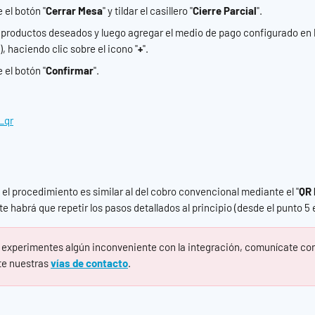
 el botón "
Cerrar Mesa
" y tildar el casillero "
Cierre Parcial
".
 productos deseados y luego agregar el medio de pago configurado en la
, haciendo clic sobre el icono "
+
".
 el botón "
Confirmar
".
, el procedimiento es similar al del cobro convencional mediante el "
QR 
e habrá que repetir los pasos detallados al principio (desde el punto 5 
 experimentes algún inconveniente con la integración, comunícate con
e nuestras 
vías de contacto
.