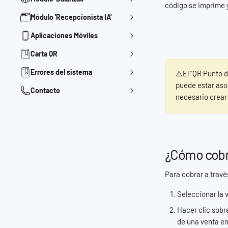
código se imprime y
Módulo 'Recepcionista IA'
Aplicaciones Móviles
Carta QR
Errores del sistema
⚠️El "QR Punto d
puede estar asoc
Contacto
necesario crear 
¿Cómo cobra
Para cobrar a través
Seleccionar la 
Hacer clic sobre
de una venta en