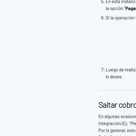
En esta instanci
la opción "
Paga
Si la operación
Luego de realiz
lo desee.
Saltar cobr
En algunas ocasione
integración (Ej: "Me
Por lo general, est