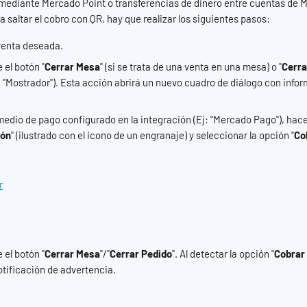
 mediante Mercado Point o transferencias de dinero entre cuentas de
a saltar el cobro con QR, hay que realizar los siguientes pasos:
venta deseada.
 el botón "
Cerrar Mesa
" (si se trata de una venta en una mesa) o "
Cerra
 "Mostrador"). Esta acción abrirá un nuevo cuadro de diálogo con infor
medio de pago configurado en la integración (Ej: "Mercado Pago"), hacer
ión
" (ilustrado con el icono de un engranaje) y seleccionar la opción "
Co
 el botón "
Cerrar Mesa
"/"
Cerrar Pedido
". Al detectar la opción "
Cobrar 
tificación de advertencia.