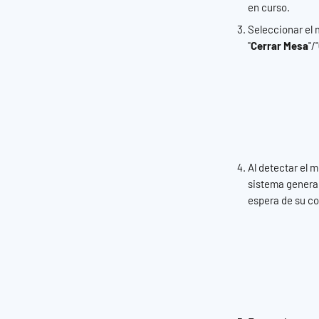
en curso.
Seleccionar el 
"
Cerrar Mesa
"/"
Al detectar el m
sistema generar
espera de su c