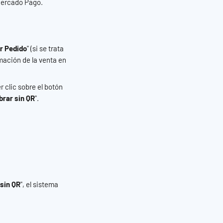
 Mercado Pago.
r Pedido
" (si se trata 
mación de la venta en 
 clic sobre el botón 
brar sin QR
".
sin QR
", el sistema 