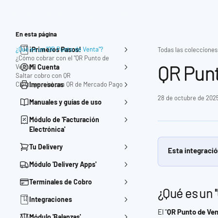
Ir al contenido principal
Home
Inicia Sesión
Buscar
⌘
K
En esta página
¿Qué es un "QR Punto de Venta"?
¡Primeros Pasos!
Todas las colecciones
¿Cómo cobrar con el "QR Punto de
QR Punt
Venta"?
Mi Cuenta
Saltar cobro con QR
Cierre parcial con QR de Mercado Pago
Impresoras
28 de octubre de 202
Manuales y guías de uso
Módulo de 'Facturación
Electrónica'
Tu Delivery
Esta integració
Módulo 'Delivery Apps'
Terminales de Cobro
¿Qué es un 
Integraciones
El "
QR Punto de Ven
Módulo 'Balanzas'