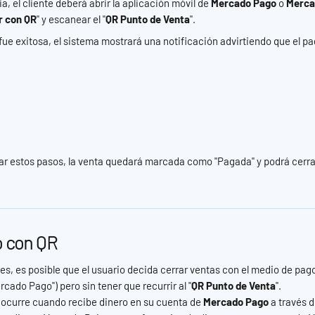
a, el cliente deberá abrir la aplicación móvil de 
Mercado Pago
 o 
Merca
r con QR
" y escanear el "
QR Punto de Venta
".
 fue exitosa, el sistema mostrará una notificación advirtiendo que el pa
ar estos pasos, la venta quedará marcada como "Pagada" y podrá cerra
o con QR
s, es posible que el usuario decida cerrar ventas con el medio de pago
rcado Pago") pero sin tener que recurrir al "
QR Punto de Venta
".
o ocurre cuando recibe dinero en su cuenta de 
Mercado Pago
 a través 