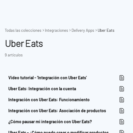
Ir al contenido principal
Todas las colecciones
Integraciones
Delivery Apps
Uber Eats
Uber Eats
9 artículos
Video tutorial - 'Integración con Uber Eats'
Uber Eats: Integración con la cuenta
Integración con Uber Eats: Funcionamiento
Integración con Uber Eats: Asociación de productos
¿Cómo pausar mi integración con Uber Eats?
Uber Eats - ¿Cómo puedo crear o modificar productos en mi tienda?