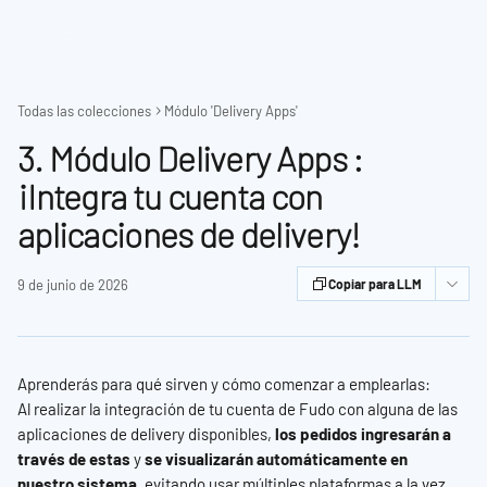
Ir al contenido principal
Todas las colecciones
Módulo 'Delivery Apps'
3. Módulo Delivery Apps :
¡Integra tu cuenta con
aplicaciones de delivery!
9 de junio de 2026
Copiar para LLM
Aprenderás para qué sirven y cómo comenzar a emplearlas:
Al realizar la integración de tu cuenta de Fudo con alguna de las 
aplicaciones de delivery disponibles, 
los pedidos ingresarán a 
través de estas
 y 
se visualizarán automáticamente en 
nuestro sistema
, evitando usar múltiples plataformas a la vez.