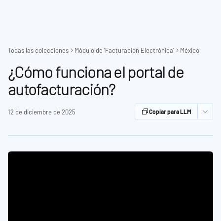
Ir al contenido principal
Todas las colecciones
Módulo de 'Facturación Electrónica'
México
¿Cómo funciona el portal de
autofacturación?
12 de diciembre de 2025
Copiar para LLM