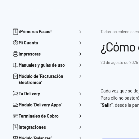
Ir al contenido principal
Home
Inicia Sesión
Buscar
⌘
K
¡Primeros Pasos!
Todas las colecciones
¿Cómo c
Mi Cuenta
Impresoras
20 de agosto de 2025
Manuales y guías de uso
Módulo de 'Facturación
Electrónica'
Cada vez que se dej
Tu Delivery
Para ello no bastar
Módulo 'Delivery Apps'
"
Salir
", desde la pa
Terminales de Cobro
Integraciones
Módulo 'Balanzas'