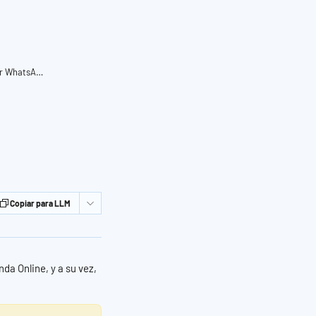
Confirmación o rechazo de pedidos por WhatsApp en Tienda Online
Copiar para LLM
da Online, y a su vez, 