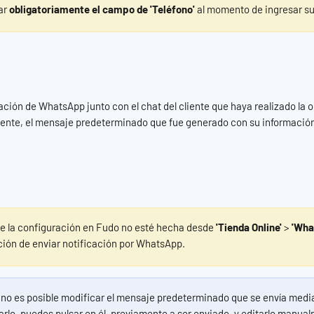
r 
obligatoriamente el campo de 'Teléfono' 
al momento de ingresar su
icación de WhatsApp junto con el chat del cliente que haya realizado la 
liente, el mensaje predeterminado que fue generado con su informació
e la configuración en Fudo no esté hecha desde 
'Tienda Online'
 > 
'Wha
ción de enviar notificación por WhatsApp.
no es posible modificar el mensaje predeterminado que se envía med
arlo, puedes pulsar en él, previamente a ser enviado, y editarlo manua