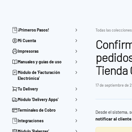
Ir al contenido principal
Home
Inicia Sesión
Buscar
⌘
K
¡Primeros Pasos!
Todas las colecciones
Confirm
Mi Cuenta
Impresoras
pedido
Manuales y guías de uso
Tienda 
Módulo de 'Facturación
Electrónica'
17 de septiembre de 
Tu Delivery
Módulo 'Delivery Apps'
Terminales de Cobro
Desde el sistema, s
notificar al clien
Integraciones
Módulo 'Balanzas'