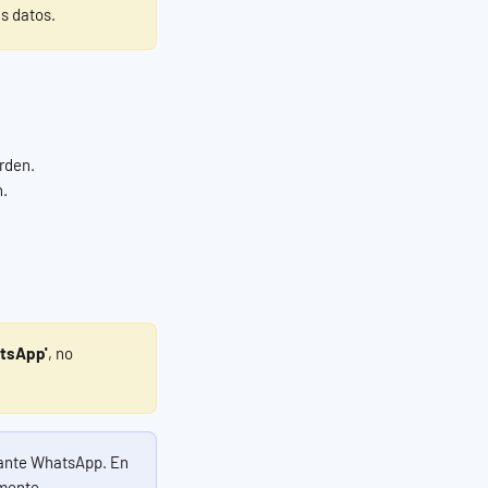
s datos.
orden.
n.
tsApp'
, no 
iante WhatsApp. En 
lmente