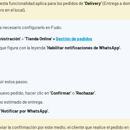
esta funcionalidad aplica para los pedidos de 
'Delivery'
 (Entrega a domi
iro en el local).
es necesario configurarlo en Fudo:
nistración' 
>
 'Tienda Online' >
Gestión de pedidos
a que figura con la leyenda 
'Habilitar notificaciones de WhatsApp'.
ir estos pasos:
nuevo pedido, hacer clic en 
'Confirmar'
 o 
'Rechazar'.
po estimado de entrega.
 
'Notificar por WhatsApp'.
iar la confirmación por este medio, el cliente que realice el pedido en 