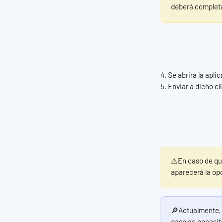
deberá completa
4. Se abrirá la apl
5. Enviar a dicho c
⚠️En caso de qu
aparecerá la op
🔎Actualmente, 
caso de necesit