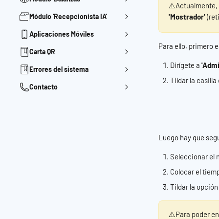
⚠️Actualmente, 
Módulo 'Recepcionista IA'
'Mostrador'
 (ret
Aplicaciones Móviles
Para ello, primero 
Carta QR
Dirígete a
 'Admi
Errores del sistema
Tildar la casill
Contacto
Luego hay que segu
Seleccionar el 
Colocar el tiem
Tildar la opción
⚠️Para poder env